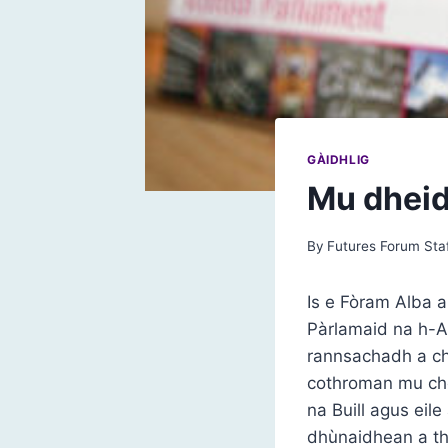
GÀIDHLIG
Mu dheid
By
Futures Forum Sta
Is e Fòram Alba 
Pàrlamaid na h-Al
rannsachadh a ch
cothroman mu cho
na Buill agus eil
dhùnaidhean a tha