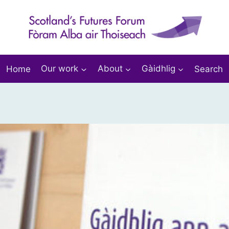
Home
Our work
About
Gàidhlig
Search