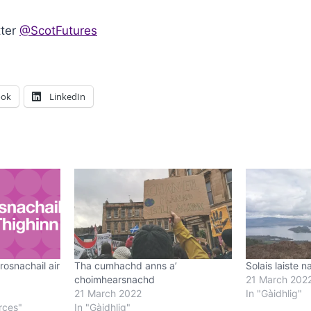
tter
@ScotFutures
ook
LinkedIn
osnachail air
Tha cumhachd anns a’
Solais laiste n
choimhearsnachd
21 March 202
21 March 2022
In "Gàidhlig"
rces"
In "Gàidhlig"