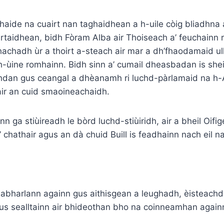
 fhaide na cuairt nan taghaidhean a h-uile còig bliadhna 
àrtaidhean, bidh Fòram Alba air Thoiseach a’ feuchainn r
hachadh ùr a thoirt a-steach air mar a dh’fhaodamaid u
h-ùine romhainn. Bidh sinn a’ cumail dheasbadan is she
dan gus ceangal a dhèanamh ri luchd-pàrlamaid na h-
air an cuid smaoineachaidh.
n ga stiùireadh le bòrd luchd-stiùiridh, air a bheil Oifi
 chathair agus an dà chuid Buill is feadhainn nach eil na
 leabharlann againn gus aithisgean a leughadh, èisteachd
us sealltainn air bhideothan bho na coinneamhan again