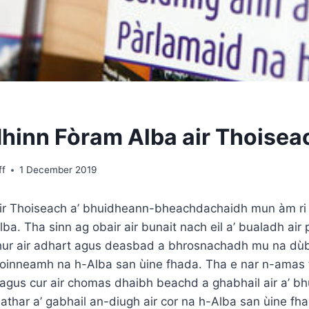
hinn Fòram Alba air Thoisea
ff
1 December 2019
air Thoiseach a’ bhuidheann-bheachdachaidh mun àm ri
ba. Tha sinn ag obair air bunait nach eil a’ bualadh air
ur air adhart agus deasbad a bhrosnachadh mu na dùb
inneamh na h-Alba san ùine fhada. Tha e nar n-amas fi
e agus cur air chomas dhaibh beachd a ghabhail air a’ bh
thar a’ gabhail an-diugh air cor na h-Alba san ùine fha