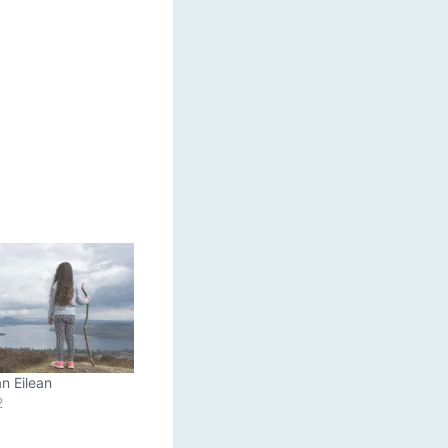
an Eilean
2