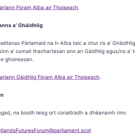
rlann Fòram Alba air Thoiseach
.
anns a’ Ghàidhlig
alltanas Pàrlamaid na h-Alba taic a chur ris a’ Ghàidhli
nn a’ cumail thachartasan ann an Gàidhlig agus/no a’ t
de ghoireasan.
rlann Gàidhlig Fòram Alba air Thoiseach
.
nn
gad, na biodh leisg ort conaltradh a dhèanamh rinn.
tlandsFuturesForum@parliament.scot