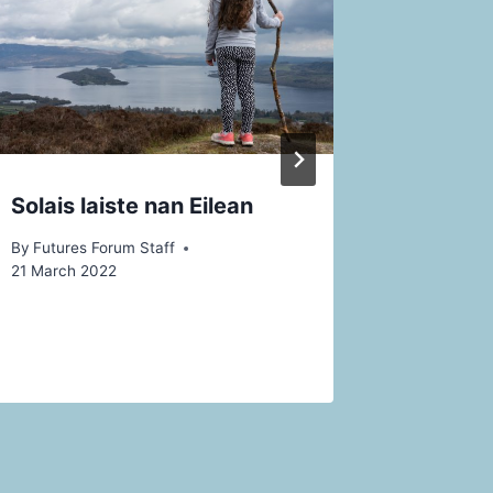
Solais laiste nan Eilean
Uaine i
By
Futures Forum Staff
By
Futures
21 March 2022
20 March 