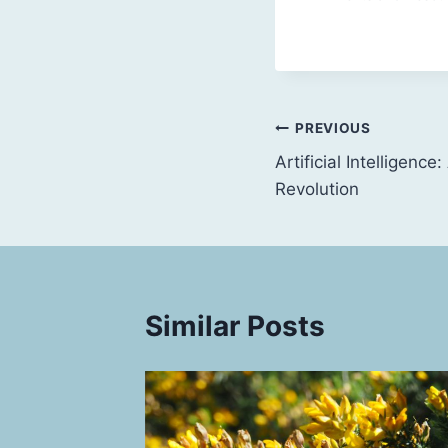
Post
PREVIOUS
Artificial Intelligenc
navigation
Revolution
Similar Posts