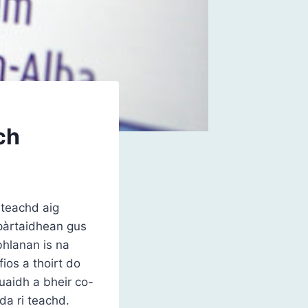
ch
 teachd aig
 pàrtaidhean gus
hlanan is na
os a thoirt do
uaidh a bheir co-
da ri teachd.