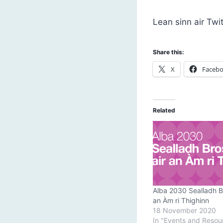
Lean sinn air Twi
Share this:
X
Faceb
Related
Alba 2030 Sealladh Br
an Àm ri Thighinn
18 November 2020
In "Events and Resou