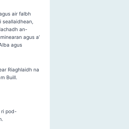
agus air falbh
i seallaidhean,
llachadh an-
iminearan agus a’
Alba agus
gear Riaghlaidh na
m Buill.
 ri pod-
n.