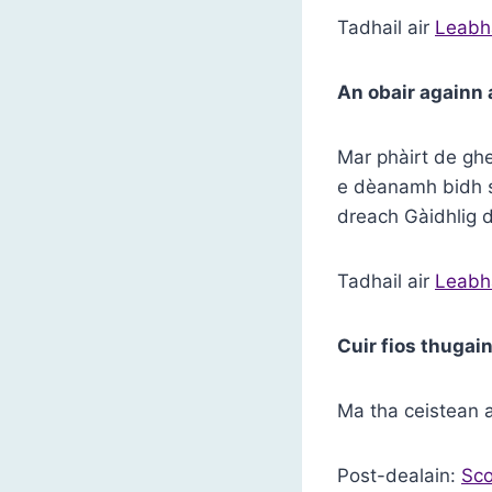
Tadhail air
Leabha
An obair againn 
Mar phàirt de ghe
e dèanamh bidh si
dreach Gàidhlig 
Tadhail air
Leabha
Cuir fios thugai
Ma tha ceistean a
Post-dealain:
Sco