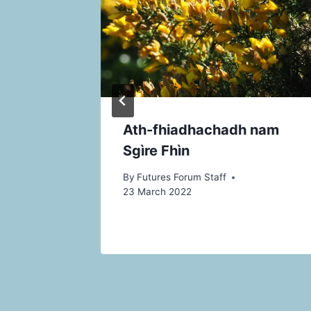
 na
Ath-fhiadhachadh nam
s na
Sgìre Fhìn
s
By
Futures Forum Staff
23 March 2022