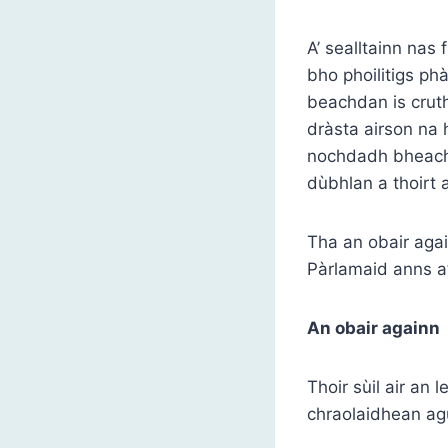
A’ sealltainn nas
bho phoilitigs ph
beachdan is crut
dràsta airson na 
nochdadh bheach
dùbhlan a thoirt 
Tha an obair again
Pàrlamaid anns a’
An obair againn
Thoir sùil air an
chraolaidhean ag